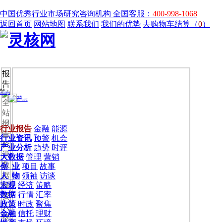
中国优秀行业市场研究咨询机构
全国客服：
400-998-1068
返回首页
网站地图
联系我们
我们的优势
去购物车结算（
0
）
报
告
全
站
报
行业报告
金融
能源
告
行业资讯
预警
机会
资
产业分析
趋势
时评
讯
大数据
管理
营销
数
创 业
项目
故事
据
人 物
领袖
访谈
宏观
经济
策略
投
数据
行情
汇率
资
政策
时政
聚焦
人
金融
信托
理财
物