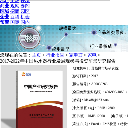
地产
市场
环境
商业
观察
要闻
区域
招商
园区
企业
百科
机会
预警
国际
国内
您现在的位置：
主页
>
行业报告
>
家电IT
>
家电
>
2017-2022年中国热水器行业发展现状与投资前景研究报告
[研究机构]：灵核网市场研究院
[修订日期]：2017
[报告编号]：A00030263
[全国免费服务热线]：400-998-1068（
[邮箱]：ldhx88@163.com
[中文版 图+电]：RMB 12600
[图书版]：RMB 12000 [电子版]：RM
[寄送方式]：
Email + EMS快递 + 特