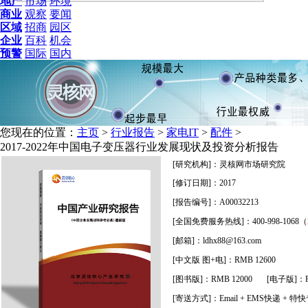
地产
市场
环境
商业
观察
要闻
区域
招商
园区
企业
百科
机会
预警
国际
国内
您现在的位置：
主页
>
行业报告
>
家电IT
>
配件
>
2017-2022年中国电子变压器行业发展现状及投资分析报告
[研究机构]：灵核网市场研究院
[修订日期]：2017
[报告编号]：A00032213
[全国免费服务热线]：400-998-1068（
[邮箱]：ldhx88@163.com
[中文版 图+电]：RMB 12600
[图书版]：RMB 12000 [电子版]：RM
[寄送方式]：
Email + EMS快递 + 特