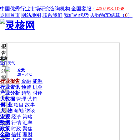
中国优秀行业市场研究咨询机构
全国客服：
400-998-1068
返回首页
网站地图
联系我们
我们的优势
去购物车结算（
0
）
报
告
全
站
报
行业报告
金融
能源
告
行业资讯
预警
机会
资
产业分析
趋势
时评
讯
大数据
管理
营销
数
创 业
项目
故事
据
人 物
领袖
访谈
宏观
经济
策略
投
数据
行情
汇率
资
政策
时政
聚焦
人
金融
信托
理财
物