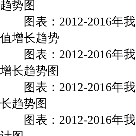
趋势图
图表：2012-2016
值增长趋势
图表：2012-2016
增长趋势图
图表：2012-2016
长趋势图
图表：2012-2016