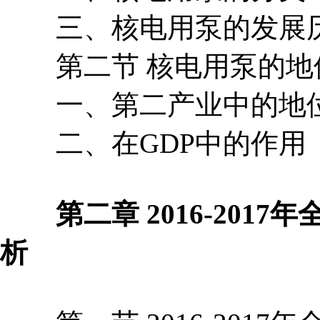
三、核电用泵的发展
第二节 核电用泵的地
一、第二产业中的地
二、在GDP中的作用
第二章 2016-2017
析