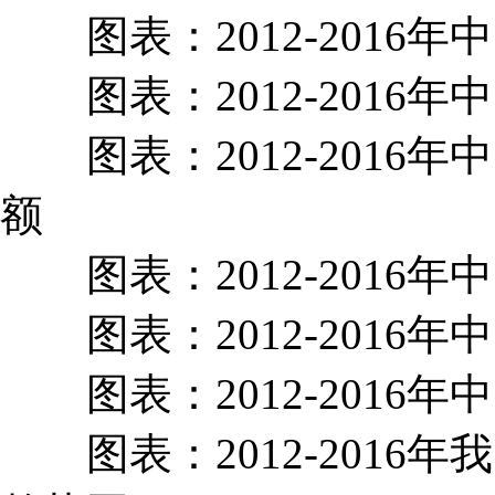
图表：2012-2016
图表：2012-2016
图表：2012-2016
额
图表：2012-2016
图表：2012-2016
图表：2012-2016
图表：2012-2016