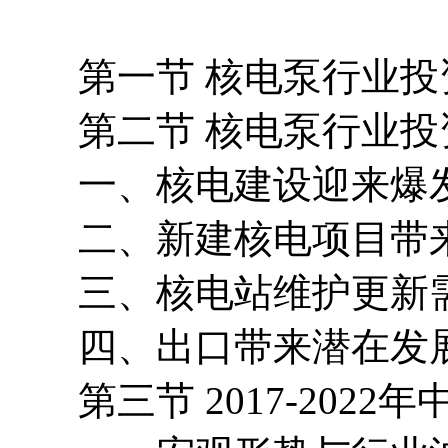
第一节 核电泵行业投
第二节 核电泵行业投
一、核电建设迎来爆发
二、新建核电项目带来
三、核电站维护更新需
四、出口带来潜在发
第三节 2017-2022