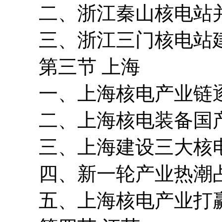
二、浙江秦山核电站并
三、浙江三门核电站
第三节 上海
一、上海核电产业链
二、上海核电装备国产
三、上海建设三大核电
四、新一轮产业热潮占先
五、上海核电产业打赢