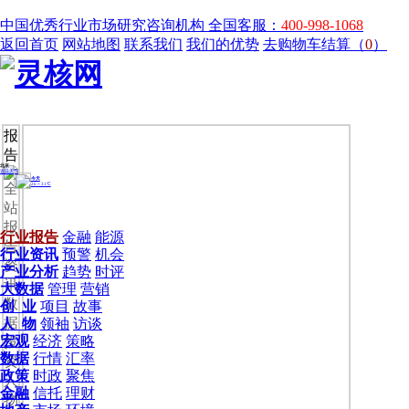
中国优秀行业市场研究咨询机构
全国客服：
400-998-1068
返回首页
网站地图
联系我们
我们的优势
去购物车结算（
0
）
报
告
全
站
报
行业报告
金融
能源
告
行业资讯
预警
机会
资
产业分析
趋势
时评
讯
大数据
管理
营销
数
创 业
项目
故事
据
人 物
领袖
访谈
宏观
经济
策略
投
数据
行情
汇率
资
政策
时政
聚焦
人
金融
信托
理财
物