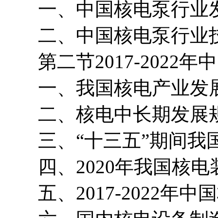
一、中国核电泵行业
二、中国核电泵行业技
第二节2017-2022
一、我国核电产业发展
二、核电中长期发展
三、“十三五”期间我
四、2020年我国核电
五、2017-2022年中