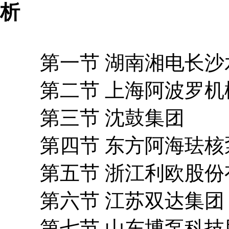
析
第一节 湖南湘电长沙
第二节 上海阿波罗机
第三节 沈鼓集团
第四节 东方阿海珐核
第五节 浙江利欧股份
第六节 江苏双达集团
第七节 山东博泵科技