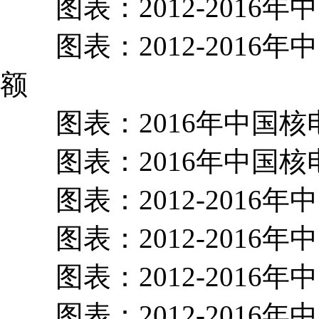
图表：2012-2016
图表：2012-2016
额
图表：2016年中国核
图表：2016年中国核
图表：2012-2016
图表：2012-2016
图表：2012-2016
图表：2012-2016