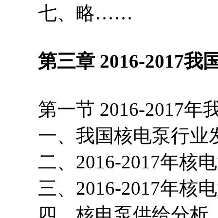
七、略……
第三章 2016-2017
第一节 2016-2017
一、我国核电泵行业发
二、2016-2017年
三、2016-2017年核
四、核电泵供给分析