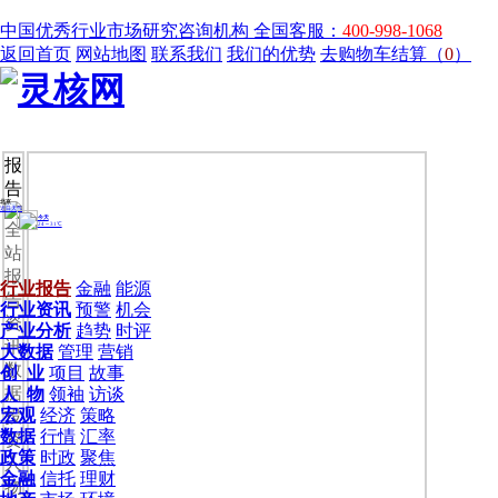
中国优秀行业市场研究咨询机构
全国客服：
400-998-1068
返回首页
网站地图
联系我们
我们的优势
去购物车结算（
0
）
报
告
全
站
报
行业报告
金融
能源
告
行业资讯
预警
机会
资
产业分析
趋势
时评
讯
大数据
管理
营销
数
创 业
项目
故事
据
人 物
领袖
访谈
宏观
经济
策略
投
数据
行情
汇率
资
政策
时政
聚焦
人
金融
信托
理财
物