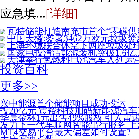
应急填...
[详细]
瓦特储能打造南充市首个“零碳供
中国天楹:签署3462万欧元垃圾
上海环境联合体拿下两座垃圾处理
国家电投清洁能源装机突破1.6亿
天津举行氢燃料电池汽车入列运
投资百科
更多>>
兴中能源首个储能项目成功投运
投20亿元 震裕科技加码新能源汽
华晨金杯1元出售49%股权 引入雷
发力下一代车联网智能出行服务 上
MT4交易平台最大偏差如何设置?