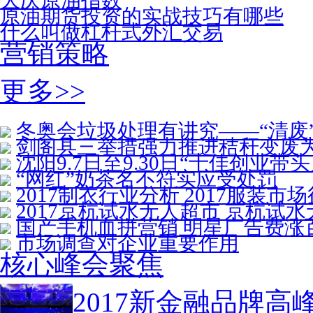
大庆原油指数
原油期货投资的实战技巧有哪些
什么叫做杠杆式外汇交易
营销策略
更多>>
冬奥会垃圾处理有讲究——“清废
剑阁县三举措强力推进秸秆变废
沈阳9.7日至9.30日“十佳创业带
“网红”奶茶名不符实应受处罚
2017制衣行业分析 2017服装市
2017京杭试水无人超市 京杭试
国产手机血拼营销 明星广告费涨
市场调查对企业重要作用
核心峰会聚焦
2017新金融品牌高