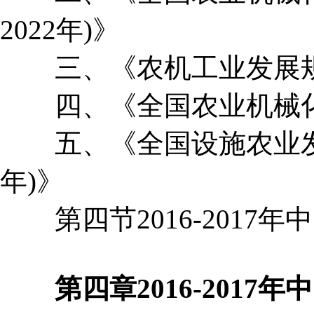
2022年)》
三、《农机工业发展规划(2
四、《全国农业机械化技
五、《全国设施农业发展“十
年)》
第四节2016-2017
第四章2016-2017