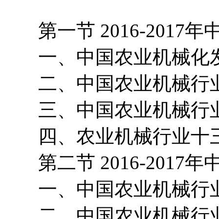
第一节 2016-2017
一、中国农业机械化发
二、中国农业机械行业
三、中国农业机械行业
四、农业机械行业十三
第二节 2016-2017
一、中国农业机械行业
二、中国农业机械行业