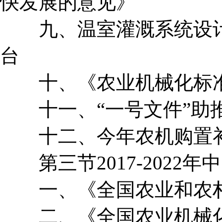
快发展的意见》
九、温室灌溉系统设计
台
十、《农业机械化标准
十一、“一号文件”助推
十二、今年农机购置补
第三节2017-2022
一、《全国农业和农村经
二、《全国农业机械化发展