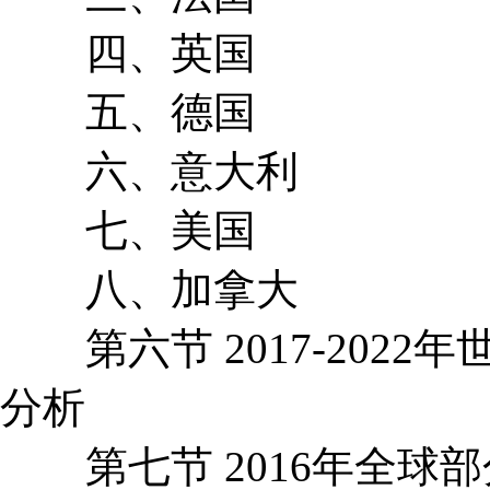
四、英国
五、德国
六、意大利
七、美国
八、加拿大
第六节 2017-2022
分析
第七节 2016年全球