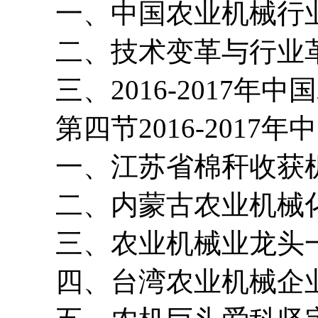
一、中国农业机械行业
二、技术变革与行业革
三、2016-2017年
第四节2016-2017
一、江苏省棉秆收获
二、内蒙古农业机械化
三、农业机械业龙头一
四、台湾农业机械企业