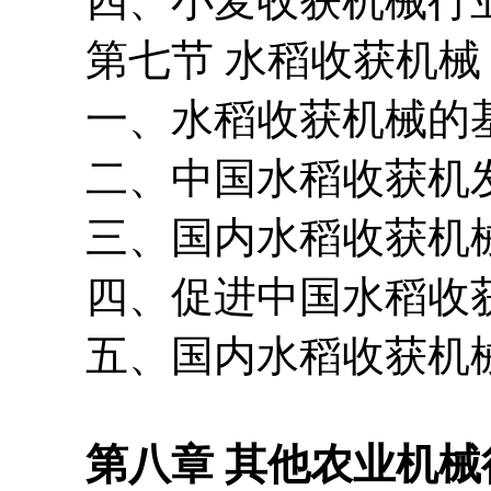
四、小麦收获机械行业
第七节 水稻收获机械
一、水稻收获机械的
二、中国水稻收获机
三、国内水稻收获机械
四、促进中国水稻收获
五、国内水稻收获机械
第八章 其他农业机械