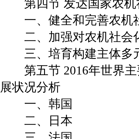
第四节 发达国家农机
一、健全和完善农机社
二、加强对农机社会化
三、培育构建主体多元
第五节 2016年世界
展状况分析
一、韩国
二、日本
三、法国