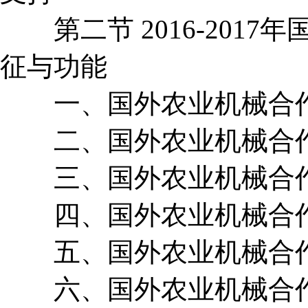
第二节 2016-2017
征与功能
一、国外农业机械合作
二、国外农业机械合作
三、国外农业机械合作
四、国外农业机械合作
五、国外农业机械合作
六、国外农业机械合作