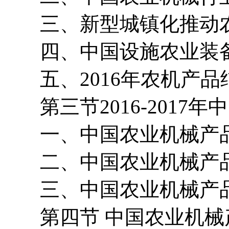
三、新型城镇化推动农
四、中国设施农业装备
五、2016年农机产品
第三节2016-2017
一、中国农业机械产品
二、中国农业机械产品
三、中国农业机械产品
第四节 中国农业机械