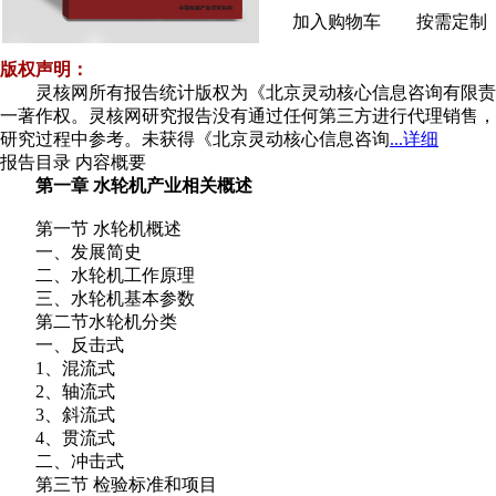
加入购物车
按需定制
版权声明：
灵核网所有报告统计版权为《北京灵动核心信息咨询有限责任
一著作权。灵核网研究报告没有通过任何第三方进行代理销售
研究过程中参考。未获得《北京灵动核心信息咨询
...详细
报告目录
内容概要
第一章 水轮机产业相关概述
第一节 水轮机概述
一、发展简史
二、水轮机工作原理
三、水轮机基本参数
第二节水轮机分类
一、反击式
1、混流式
2、轴流式
3、斜流式
4、贯流式
二、冲击式
第三节 检验标准和项目