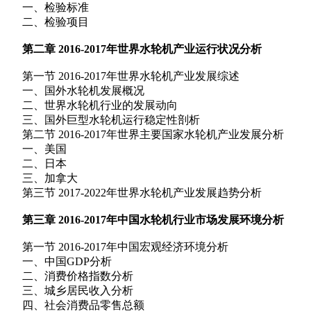
一、检验标准
二、检验项目
第二章 2016-2017年世界水轮机产业运行状况分析
第一节 2016-2017年世界水轮机产业发展综述
一、国外水轮机发展概况
二、世界水轮机行业的发展动向
三、国外巨型水轮机运行稳定性剖析
第二节 2016-2017年世界主要国家水轮机产业发展分析
一、美国
二、日本
三、加拿大
第三节 2017-2022年世界水轮机产业发展趋势分析
第三章 2016-2017年中国水轮机行业市场发展环境分析
第一节 2016-2017年中国宏观经济环境分析
一、中国GDP分析
二、消费价格指数分析
三、城乡居民收入分析
四、社会消费品零售总额