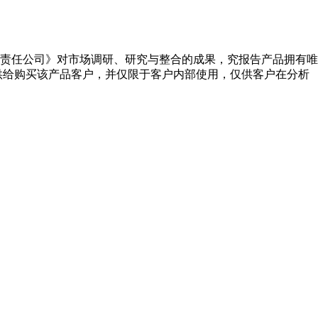
责任公司》对市场调研、研究与整合的成果，究报告产品拥有唯
给购买该产品客户，并仅限于客户内部使用，仅供客户在分析