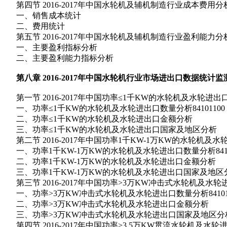
第四节 2016-2017年中国水轮机及辅机制造行业成本费用分
一、销售成本统计
二、费用统计
第五节 2016-2017年中国水轮机及辅机制造行业盈利能力分
一、主要盈利指标分析
二、主要盈利能力指标分析
第八章 2016-2017年中国水轮机行业市场进出口数据统计监
第一节 2016-2017年中国功率≤1千KW的水轮机及水轮进
一、功率≤1千KW的水轮机及水轮进出口数量分析84101100
二、功率≤1千KW的水轮机及水轮进出口金额分析
三、功率≤1千KW的水轮机及水轮进出口国家及地区分析
第二节 2016-2017年中国功率1千KW-1万KW的水轮机及
一、功率1千KW-1万KW的水轮机及水轮进出口数量分析84101
二、功率1千KW-1万KW的水轮机及水轮进出口金额分析
三、功率1千KW-1万KW的水轮机及水轮进出口国家及地区
第三节 2016-2017年中国功率>3万KW冲击式水轮机及水
一、功率>3万KW冲击式水轮机及水轮进出口数量分析841013
二、功率>3万KW冲击式水轮机及水轮进出口金额分析
三、功率>3万KW冲击式水轮机及水轮进出口国家及地区分
第四节 2016-2017年中国功率>3.5万KW贯流水轮机及水