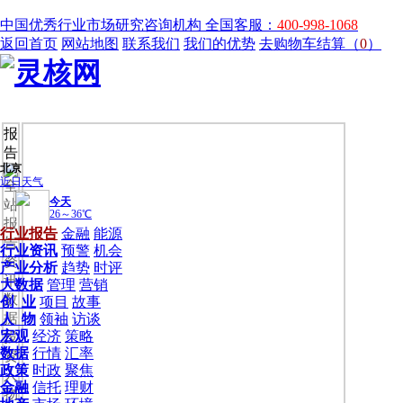
中国优秀行业市场研究咨询机构
全国客服：
400-998-1068
返回首页
网站地图
联系我们
我们的优势
去购物车结算（
0
）
报
告
全
站
报
行业报告
金融
能源
告
行业资讯
预警
机会
资
产业分析
趋势
时评
讯
大数据
管理
营销
数
创 业
项目
故事
据
人 物
领袖
访谈
宏观
经济
策略
投
数据
行情
汇率
资
政策
时政
聚焦
人
金融
信托
理财
物