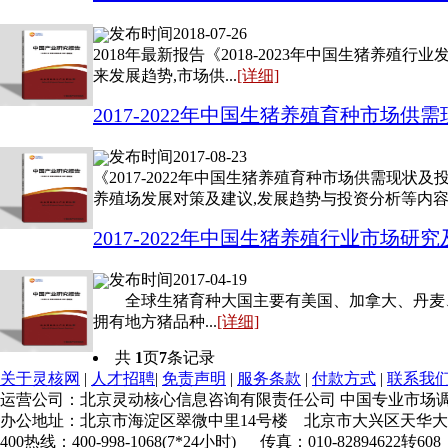
发布时间2018-07-26
2018年最新报告《2018-2023年中国生猪
来发展趋势,市场供...
[详细]
2017-2022年中国生猪养殖育种市场
发布时间2017-08-23
《2017-2022年中国生猪养殖育种市场供需现状
养殖场发展对策及建议,发展趋势与投资分析等内容.....
2017-2022年中国生猪养殖行业市场
发布时间2017-04-19
全球生猪育种大国主要有美国、加拿大、丹麦、
拥有地方猪品种...
[详细]
共
1
页
7
条记录
关于灵核网
|
人才招聘
|
免责声明
|
服务条款
|
付款方式
|
联系我
运营公司：北京灵动核心信息咨询有限责任公司 中国专业市场
办公地址：北京市海淀区翠微中里14号楼 北京市大兴区天华大
400热线：400-998-1068(7*24小时) 传真：010-82894622转608 E-