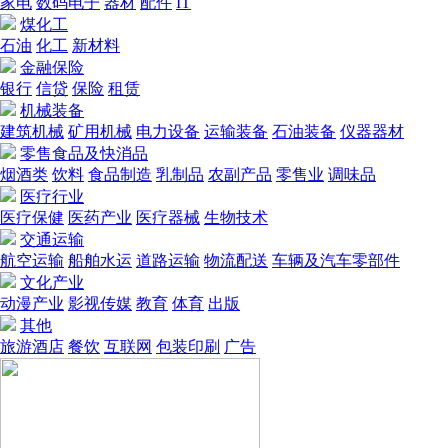
家电
数码电子
器材
配件
IT
煤化工
石油
化工
新材料
金融保险
银行
信贷
保险
租赁
机械装备
建筑机械
矿用机械
电力设备
运输装备
石油装备
仪器器材
零售食品及快消品
烟酒类
饮料
食品制造
乳制品
农副产品
零售业
调味品
医疗行业
医疗保健
医药产业
医疗器械
生物技术
交通运输
航空运输
船舶水运
道路运输
物流配送
车辆及汽车零部件
文化产业
动漫产业
影视传媒
教育
体育
出版
其他
旅游酒店
餐饮
互联网
包装印刷
广告