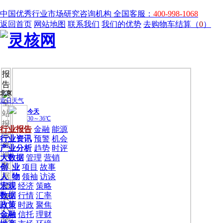
中国优秀行业市场研究咨询机构
全国客服：
400-998-1068
返回首页
网站地图
联系我们
我们的优势
去购物车结算（
0
）
报
告
全
站
报
行业报告
金融
能源
告
行业资讯
预警
机会
资
产业分析
趋势
时评
讯
大数据
管理
营销
数
创 业
项目
故事
据
人 物
领袖
访谈
宏观
经济
策略
投
数据
行情
汇率
资
政策
时政
聚焦
人
金融
信托
理财
物