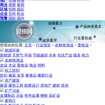
地产
市场
环境
商业
观察
要闻
区域
招商
园区
企业
百科
机会
预警
国际
国内
您现在的位置:
主页
>
行业报告
>
农林牧渔业
>
畜牧业
>
能源环保
新能源
天然气
环保
节能减排
水务
光伏产业
煤炭
电力
农林牧渔业
农业
木业
畜牧业
渔业
饲料
轻工纺织
纺织
服装
皮革
奢侈品
橡胶行业
房产建筑
家居
建筑工程
勘察设计
房地产
建材
其他
矿产冶金
金属制品
冶金
有色金属
钢铁
采矿业
家电IT