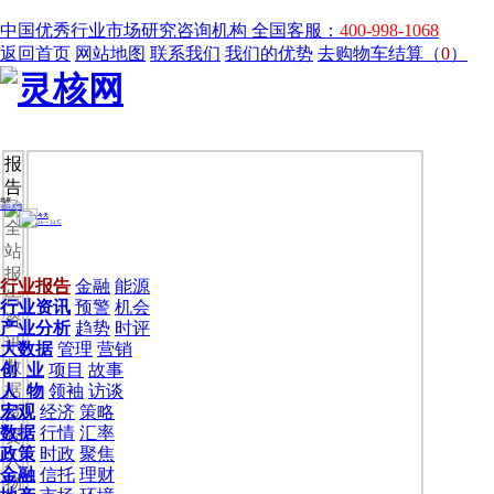
中国优秀行业市场研究咨询机构
全国客服：
400-998-1068
返回首页
网站地图
联系我们
我们的优势
去购物车结算（
0
）
报
告
全
站
报
行业报告
金融
能源
告
行业资讯
预警
机会
资
产业分析
趋势
时评
讯
大数据
管理
营销
数
创 业
项目
故事
据
人 物
领袖
访谈
宏观
经济
策略
投
数据
行情
汇率
资
政策
时政
聚焦
人
金融
信托
理财
物