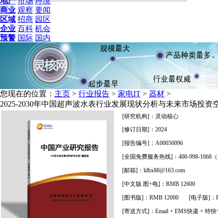
地产
市场
环境
商业
观察
要闻
区域
招商
园区
企业
百科
机会
预警
国际
国内
您现在的位置：
主页
>
行业报告
>
家电IT
>
器材
>
2025-2030年中国超声波水表行业发展现状分析与未来市场投
[研究机构]：灵动核心
[修订日期]：2024
[报告编号]：A00050096
[全国免费服务热线]：400-998-1068（
[邮箱]：ldhx88@163.com
[中文版 图+电]：RMB 12600
[图书版]：RMB 12000 [电子版]：RM
[寄送方式]：
Email + EMS快递 + 特