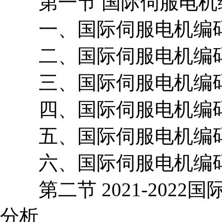
第一节 国际伺服电机
一、国际伺服电机编码
二、国际伺服电机编码
三、国际伺服电机编码
四、国际伺服电机编码
五、国际伺服电机编码
六、国际伺服电机编码
第二节 2021-2022
分析