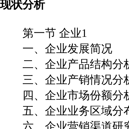
现状分析
第一节 企业1
一、企业发展简况
二、企业产品结构分
三、企业产销情况分
四、企业市场份额分
五、企业业务区域分
六、企业营销渠道研