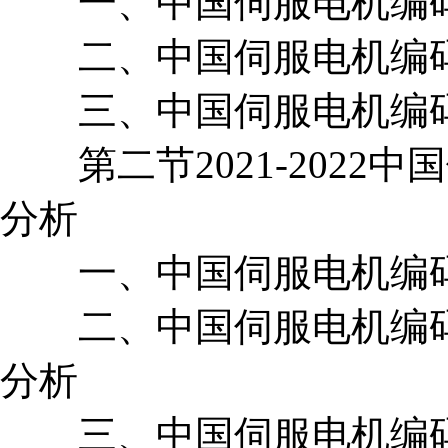
一、中国伺服电机编码
二、中国伺服电机编码
三、中国伺服电机编码
第二节2021-2022
分析
一、中国伺服电机编码
二、中国伺服电机编码
分析
三、中国伺服电机编码