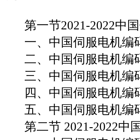
第一节2021-2022
一、中国伺服电机编码
二、中国伺服电机编码
三、中国伺服电机编码
四、中国伺服电机编码
五、中国伺服电机编码
第二节 2021-2022