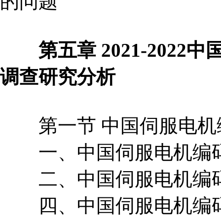
的问题
第五章 2021-2022
调查研究分析
第一节 中国伺服电机
一、中国伺服电机编码
二、中国伺服电机编码
四、中国伺服电机编码