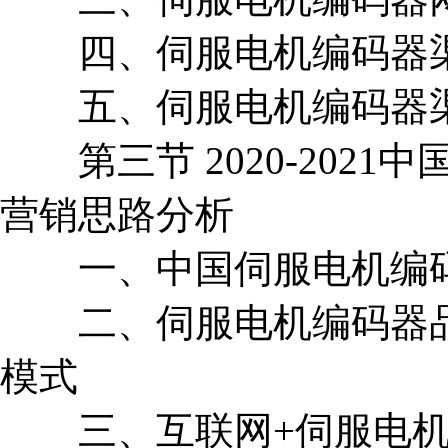
四、伺服电机编码器渠
五、伺服电机编码器渠
第三节 2020-2021
营销思路分析
一、中国伺服电机编码
二、伺服电机编码器品
模式
三、互联网+伺服电机