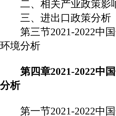
二、相关产业政策影
三、进出口政策分析
第三节2021-2022
环境分析
第四章2021-2022
分析
第一节2021-2022