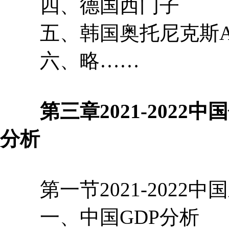
四、德国西门子
五、韩国奥托尼克斯AUT
六、略……
第三章2021-2022
分析
第一节2021-2022中
一、中国GDP分析