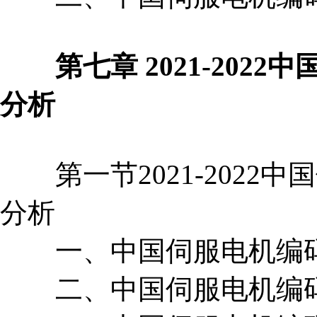
第七章 2021-2022
分析
第一节2021-2022
分析
一、中国伺服电机编码
二、中国伺服电机编码