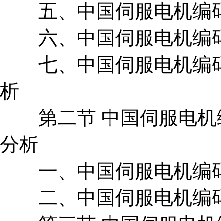
五、中国伺服电机编码
六、中国伺服电机编码
七、中国伺服电机编码
析
第二节 中国伺服电机
分析
一、中国伺服电机编码
二、中国伺服电机编码