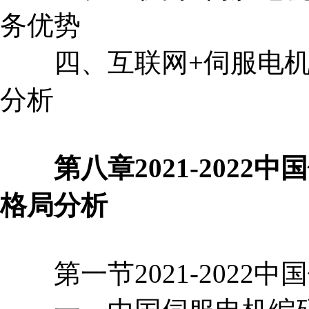
务优势
四、互联网+伺服电机
分析
第八章2021-2022
格局分析
第一节2021-2022