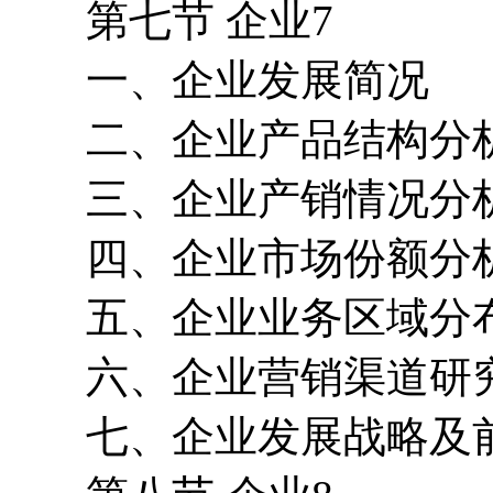
第七节 企业7
一、企业发展简况
二、企业产品结构分
三、企业产销情况分
四、企业市场份额分
五、企业业务区域分
六、企业营销渠道研
七、企业发展战略及前