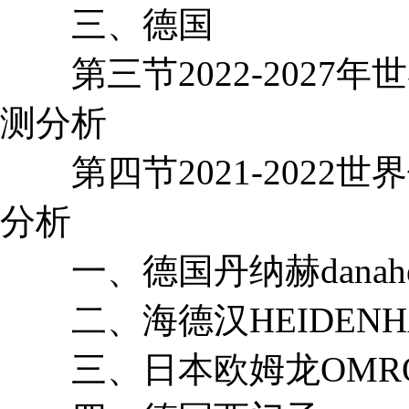
三、德国
第三节2022-2027
测分析
第四节2021-2022
分析
一、德国丹纳赫danahe
二、海德汉HEIDENH
三、日本欧姆龙OMR