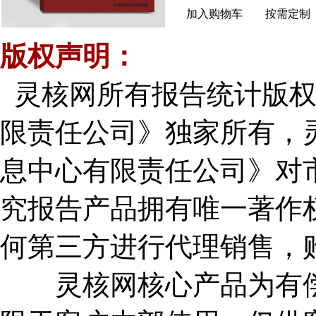
加入购物车
按需定制
版权声明：
灵核网所有报告统计版权
限责任公司》独家所有，
息中心有限责任公司》对
究报告产品拥有唯一著作
何第三方进行代理销售，
灵核网核心产品为有偿