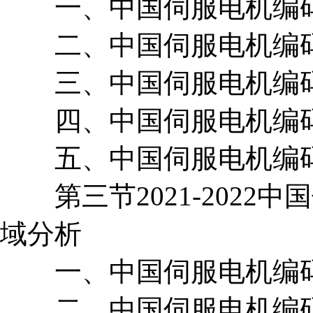
一、中国伺服电机编码
二、中国伺服电机编码
三、中国伺服电机编码
四、中国伺服电机编码
五、中国伺服电机编码
第三节2021-2022
域分析
一、中国伺服电机编码
二、中国伺服电机编码